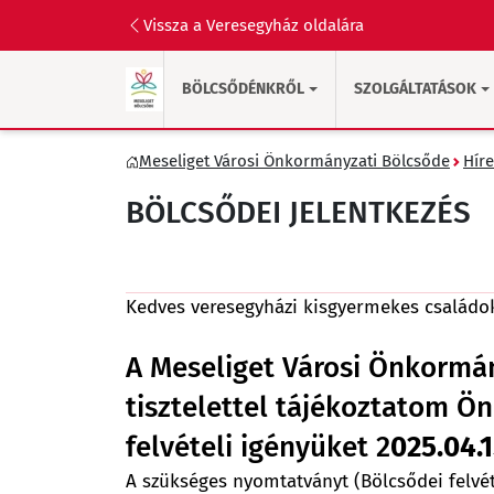
Vissza a Veresegyház oldalára
BÖLCSŐDÉNKRŐL
SZOLGÁLTATÁSOK
Meseliget Városi Önkormányzati Bölcsőde
Híre
BÖLCSŐDEI JELENTKEZÉS
Kedves veresegyházi kisgyermekes családo
A Meseliget Városi Önkormá
tisztelettel tájékoztatom Ön
felvételi igényüket 2
025.04.1
A szükséges nyomtatványt (Bölcsődei felvét