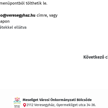
enüpontból tölthetik le.
to@veresegyhaz.hu
címre, vagy
napon
étekkel ellátva
Következő c
Meseliget Városi Önkormányzati Bölcsőde
2112 Veresegyház, Gyermekliget utca 34-36.