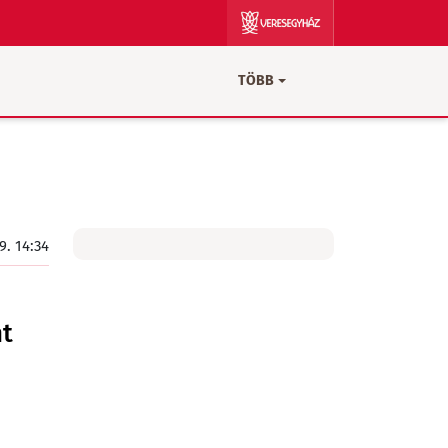
TÖBB
9. 14:34
nt